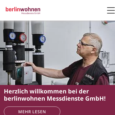
Zur Startseite
M
ZUM HAUPTINHALT SPRINGEN
Startseite
GESOBAU AG / Verena Brüning
Herzlich willkommen bei der
berlinwohnen Messdienste GmbH!
MEHR LESEN